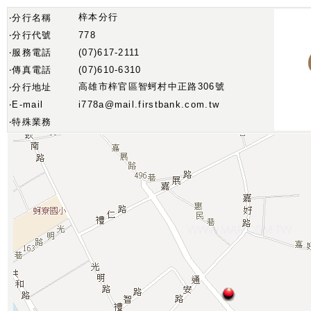
梓本分行
‧分行名稱
‧分行代號
778
‧服務電話
(07)617-2111
‧傳真電話
(07)610-6310
高雄市梓官區智蚵村中正路306號
‧分行地址
‧E-mail
i778a@mail.firstbank.com.tw
‧特殊業務